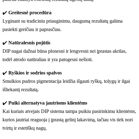
✔️
Greitesnė procedūra
Lyginant su tradiciniu priauginimu, daugumą rezultatų galima
pasiekti greičiau ir paprasčiau.
✔️
Natūralesnis pojūtis
DIP nagai dažnai būna plonesni ir lengvesni nei įprastas akrilas,
todėl atrodo natūraliau ir yra patogesni nešioti.
✔️
Ryškios ir sodrios spalvos
Smulkios pudros pigmentacija leidžia išgauti ryškų, tolygų ir ilgai
išliekantį rezultatą.
✔️
Puiki alternatyva jautrioms klientėms
Kai kuriais atvejais DIP sistema tampa puikiu pasirinkimu klientėms,
kurios jautriai reaguoja į įprastą gelinį lakavimą, tačiau vis tiek nori
tvirtų ir estetiškų nagų.