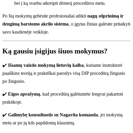
bei į ką svarbu atkreipti dėmesį procedūros metu.
Po šių mokymų gebėsite profesionaliai atlikti
nagų stiprinimą ir
dengimą barstomo akrilo sistema
, o įgytas žinias galėsite pritaikyti
savo kasdienėje veikloje.
Ką gausiu įsigijus šiuos mokymus?
✔️
Išsamų vaizdo mokymą lietuvių kalba
, kuriame instruktorė
paaiškins teoriją ir praktiškai parodys visą DIP procedūrą žingsnis
po žingsnio.
✔️
Eigos aprašymą
, kad procedūrą galėtumėte lengvai pakartoti
praktikoje.
✔️
Galimybę konsultuotis su Nagavita komanda
, jei mokymų
metu ar po jų kils papildomų klausimų.