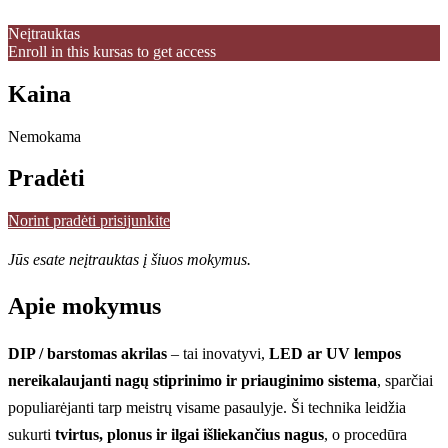
Neįtrauktas
Enroll in this kursas to get access
Kaina
Nemokama
Pradėti
Norint pradėti prisijunkite
Jūs esate neįtrauktas į šiuos mokymus.
Apie mokymus
DIP / barstomas akrilas
– tai inovatyvi,
LED ar UV lempos
nereikalaujanti nagų stiprinimo ir priauginimo sistema
, sparčiai
populiarėjanti tarp meistrų visame pasaulyje. Ši technika leidžia
sukurti
tvirtus, plonus ir ilgai išliekančius nagus
, o procedūra