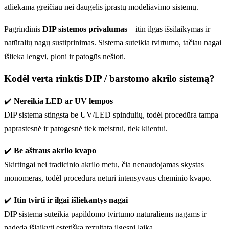
atliekama greičiau nei daugelis įprastų modeliavimo sistemų.
Pagrindinis
DIP sistemos privalumas
– itin ilgas išsilaikymas ir
natūralių nagų sustiprinimas. Sistema suteikia tvirtumo, tačiau nagai
išlieka lengvi, ploni ir patogūs nešioti.
Kodėl verta rinktis DIP / barstomo akrilo sistemą?
✔️
Nereikia LED ar UV lempos
DIP sistema stingsta be UV/LED spindulių, todėl procedūra tampa
paprastesnė ir patogesnė tiek meistrui, tiek klientui.
✔️
Be aštraus akrilo kvapo
Skirtingai nei tradicinio akrilo metu, čia nenaudojamas skystas
monomeras, todėl procedūra neturi intensyvaus cheminio kvapo.
✔️
Itin tvirti ir ilgai išliekantys nagai
DIP sistema suteikia papildomo tvirtumo natūraliems nagams ir
padeda išlaikyti estetišką rezultatą ilgesnį laiką.