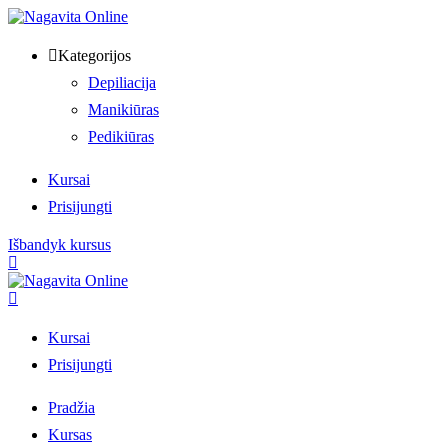
Kategorijos
Depiliacija
Manikiūras
Pedikiūras
Kursai
Prisijungti
Išbandyk kursus
Kursai
Prisijungti
Pradžia
Kursas