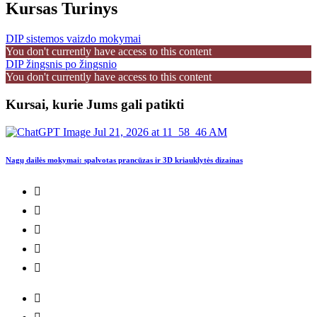
Kursas Turinys
DIP sistemos vaizdo mokymai
You don't currently have access to this content
DIP žingsnis po žingsnio
You don't currently have access to this content
Kursai, kurie Jums gali patikti
Nagų dailės mokymai: spalvotas prancūzas ir 3D kriauklytės dizainas
G