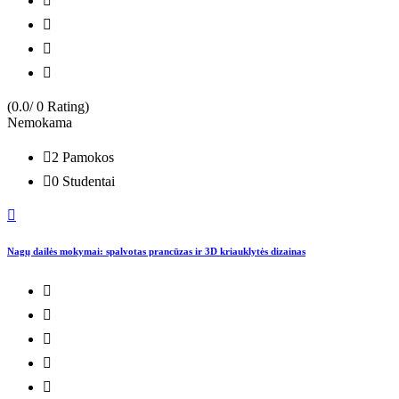
(0.0/ 0 Rating)
(
Nemokama
€
2 Pamokos
0 Studentai
Nagų dailės mokymai: spalvotas prancūzas ir 3D kriauklytės dizainas
G