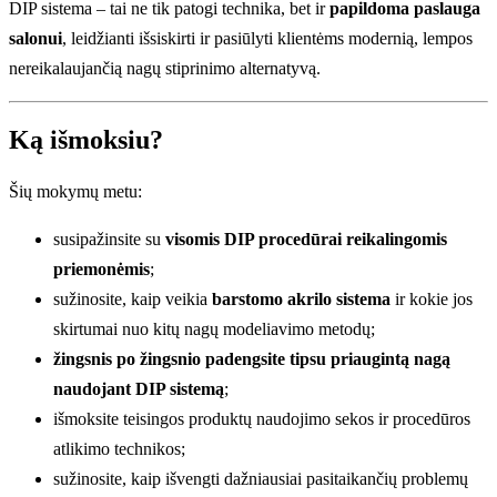
DIP sistema – tai ne tik patogi technika, bet ir
papildoma paslauga
salonui
, leidžianti išsiskirti ir pasiūlyti klientėms modernią, lempos
nereikalaujančią nagų stiprinimo alternatyvą.
Ką išmoksiu?
Šių mokymų metu:
susipažinsite su
visomis DIP procedūrai reikalingomis
priemonėmis
;
sužinosite, kaip veikia
barstomo akrilo sistema
ir kokie jos
skirtumai nuo kitų nagų modeliavimo metodų;
žingsnis po žingsnio padengsite tipsu priaugintą nagą
naudojant DIP sistemą
;
išmoksite teisingos produktų naudojimo sekos ir procedūros
atlikimo technikos;
sužinosite, kaip išvengti dažniausiai pasitaikančių problemų