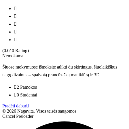
(0.0/ 0 Rating)
(
Nemokama
€
Šiuose mokymuose išmoksite atlikti du skirtingus, šiuolaikiškus
G
nagų dizainus – spalvotą prancūzišką manikiūrą ir 3D...
p
2 Pamokos
0 Studentai
Pradėti dabar
P
© 2026 Nagavita. Visos teisės saugomos
Cancel Preloader