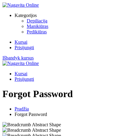
Kategorijos
Depiliacija
Manikiūras
Pedikiūras
Kursai
Prisijungti
Išbandyk kursus
Kursai
Prisijungti
Forgot Password
Pradžia
Forgot Password