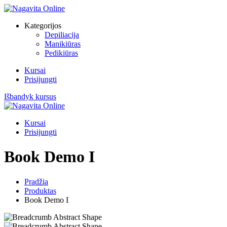
Skip
to
Kategorijos
content
Depiliacija
Manikiūras
Pedikiūras
Kursai
Prisijungti
Išbandyk kursus
Kursai
Prisijungti
Book Demo I
Pradžia
Produktas
Book Demo I