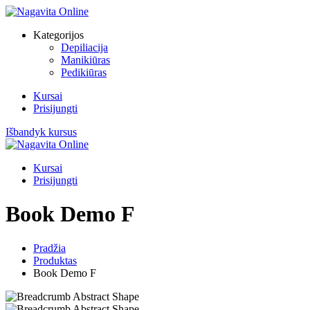
Kategorijos
Depiliacija
Manikiūras
Pedikiūras
Kursai
Prisijungti
Išbandyk kursus
Kursai
Prisijungti
Book Demo F
Pradžia
Produktas
Book Demo F