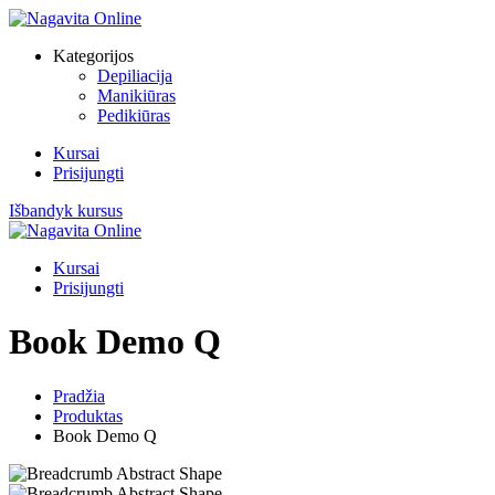
Kategorijos
Depiliacija
Manikiūras
Pedikiūras
Kursai
Prisijungti
Išbandyk kursus
Kursai
Prisijungti
Book Demo Q
Pradžia
Produktas
Book Demo Q